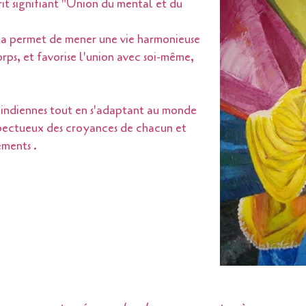
it signifiant "Union du mental et du
yoga permet de mener une vie harmonieuse
rps, et favorise l'union avec soi-même,
s indiennes tout en s'adaptant au monde
spectueux des croyances de chacun et
ements .